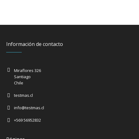
Información de contacto
Miraflores 326
Santiago
Chile
testmas.cl
info@testmas.cl
+569 56952832